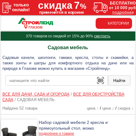
КАТЕГОРИИ
ГЛАЗОВ
370 товаров со скидкой от 15% до 90%
смотреть
Садовая мебель
Садовые качели, шезлонги, гамаки, кресла, столы и скамейки, а
также зонты и шатры для комфортного отдыха на даче или на
природе в Глазове можно купить в магазине «Стройленд».
ВСЕ ДЛЯ ДАЧИ, САДА И ОГОРОДА
/
ВСЕ ДЛЯ ОБУСТРОЙСТВА
САДА
/
САДОВАЯ МЕБЕЛЬ
Найдено 52 товара
цена ↑
/
цена ↓
/
скидка ↓
Набор садовой мебели 2 кресла и
прямоугольный стол, мокко
подробнее о товаре