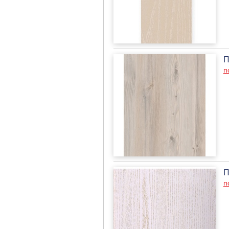
П
п
П
п