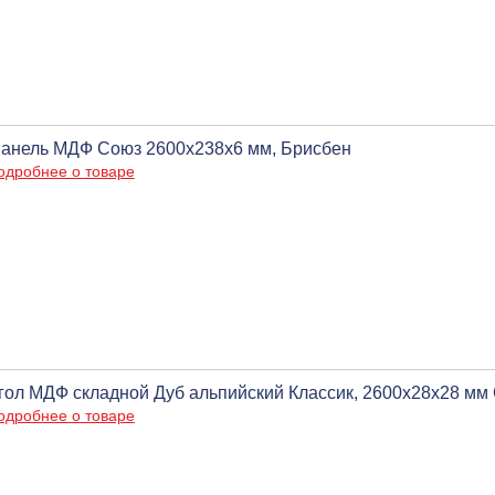
анель МДФ Союз 2600х238х6 мм, Брисбен
одробнее о товаре
гол МДФ складной Дуб альпийский Классик, 2600х28х28 м
одробнее о товаре