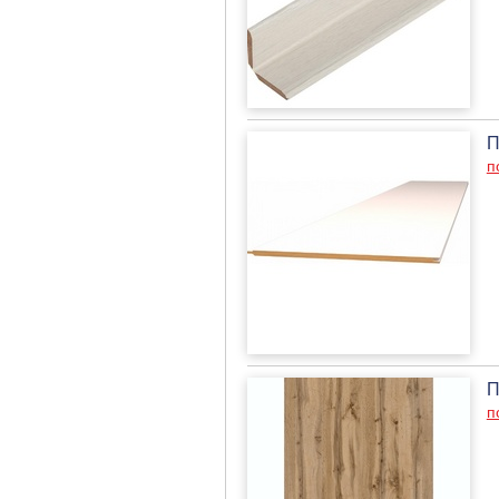
П
п
П
п