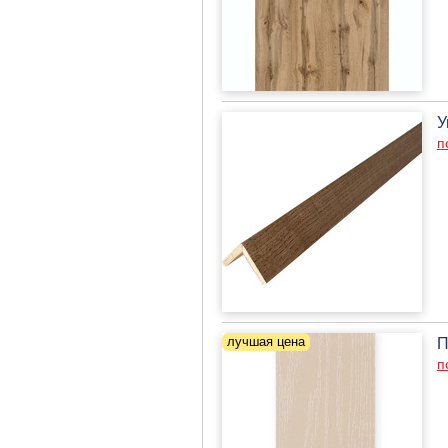
У
п
П
п