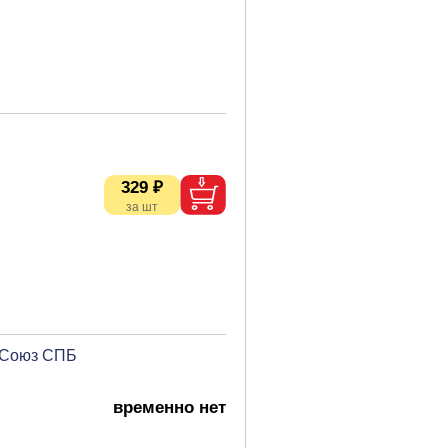
329 ₽
м Союз СПБ
временно нет