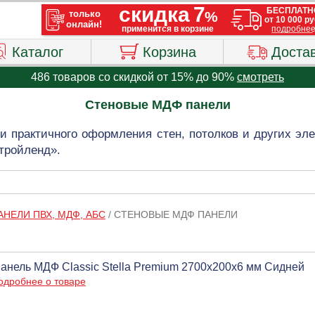
Каталог
Корзина
Доста
486 товаров со скидкой от 15% до 90%
смотреть
Стеновые МДФ панели
и практичного оформления стен, потолков и других эле
тройленд».
АНЕЛИ ПВХ, МДФ, АБС
/
СТЕНОВЫЕ МДФ ПАНЕЛИ
анель МДФ Classic Stella Premium 2700х200х6 мм Сидней
одробнее о товаре