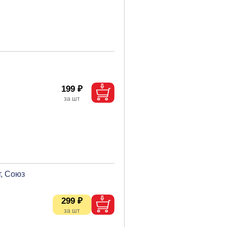
199 ₽
, Союз
299 ₽