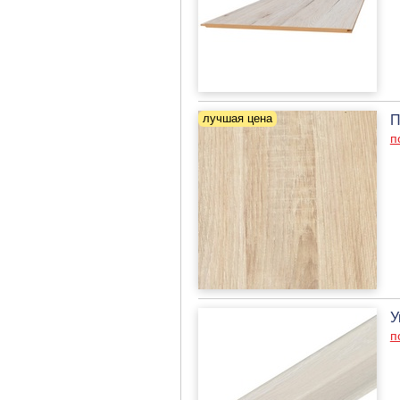
П
п
У
п