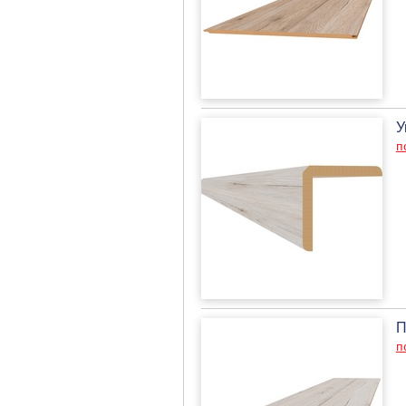
У
п
П
п