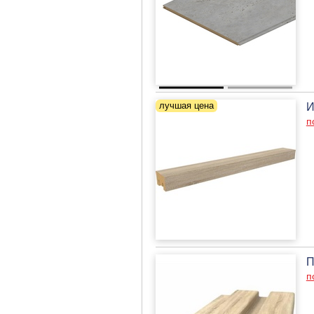
И
п
П
п