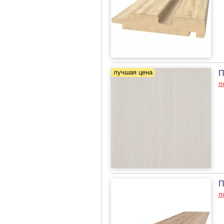
П
п
П
п