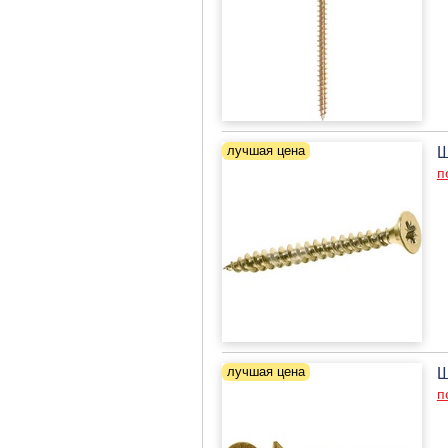
Ш
п
Ш
п