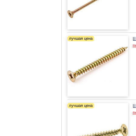
Ш
п
Ш
п