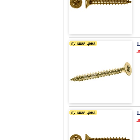
Ш
п
Ш
п