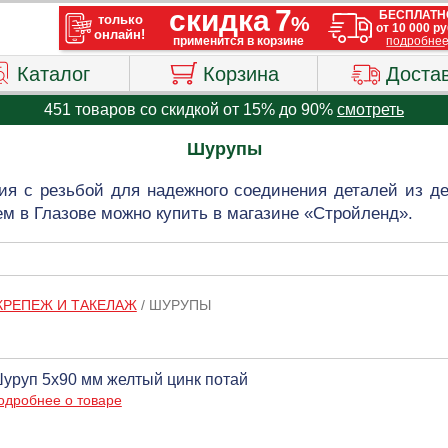
Каталог
Корзина
Доста
451 товаров со скидкой от 15% до 90%
смотреть
Шурупы
я с резьбой для надежного соединения деталей из де
м в Глазове можно купить в магазине «Стройленд».
КРЕПЕЖ И ТАКЕЛАЖ
/
ШУРУПЫ
уруп 5х90 мм желтый цинк потай
одробнее о товаре