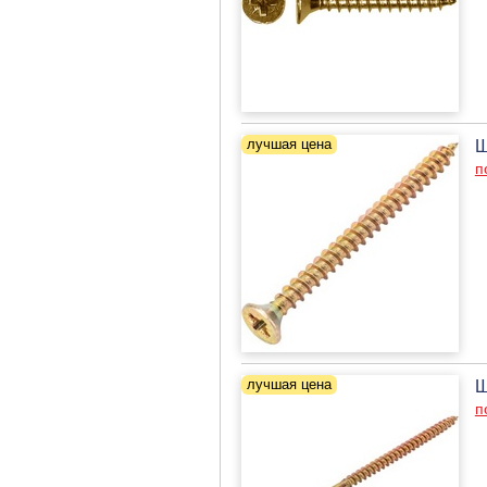
Ш
п
Ш
п