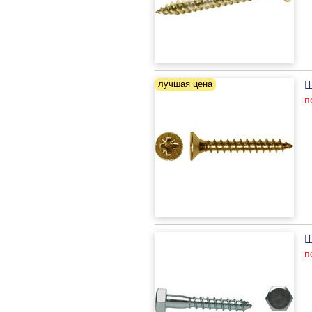
Ш
п
Ш
п