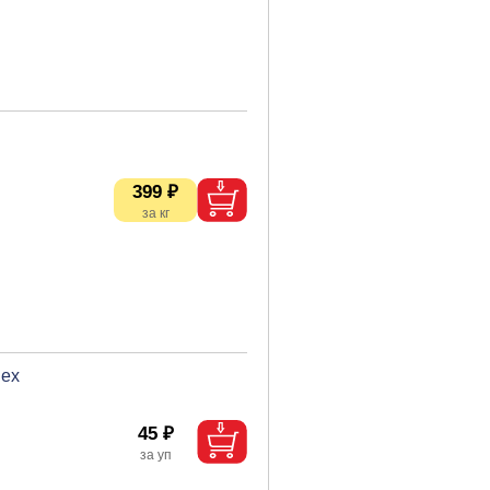
399 ₽
Rex
45 ₽