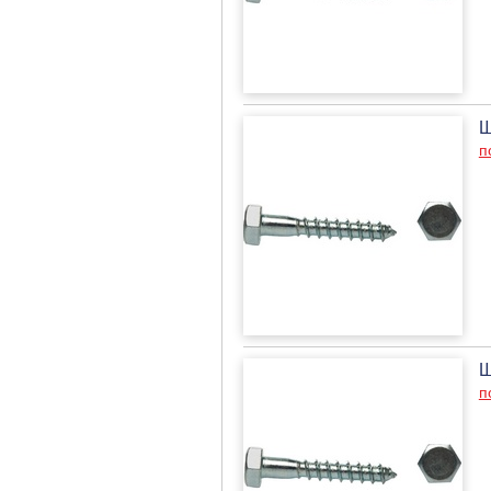
Ш
п
Ш
п