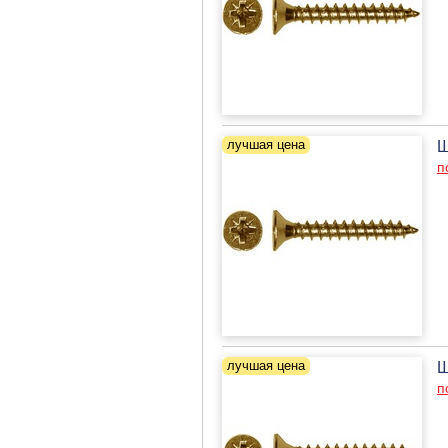
Ш
п
Ш
п