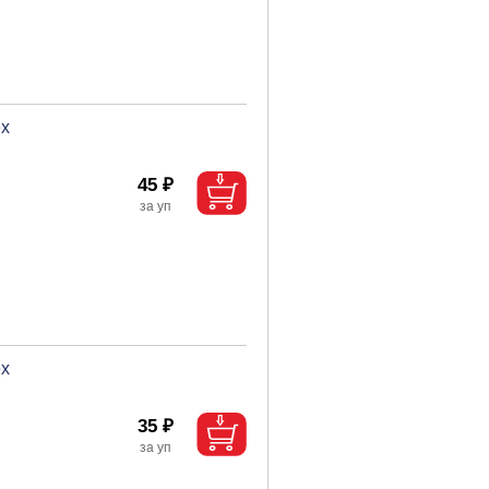
ex
45 ₽
ex
35 ₽