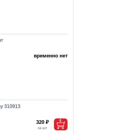
фт
временно нет
ny 310913
320 ₽