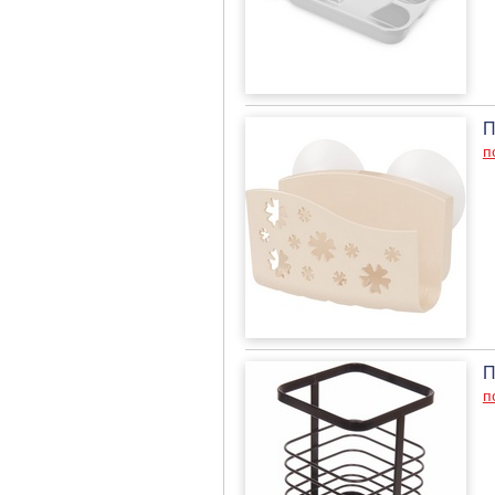
П
п
П
п