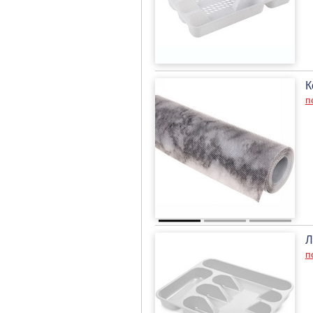
К
п
Л
п