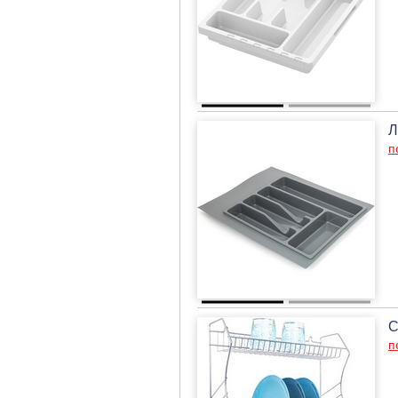
Л
п
С
п