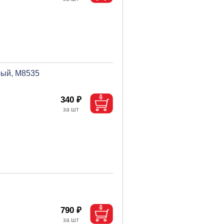
рый, М8535
340 ₽
790 ₽