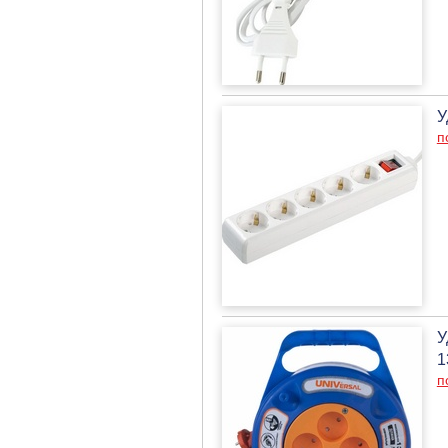
У
п
У
1
п