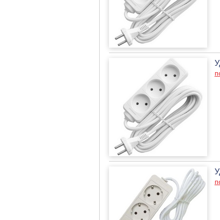
У
п
У
п