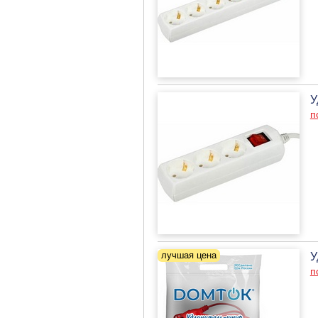
У
п
У
п