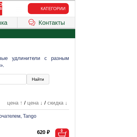
КАТЕГОРИИ
вка
Контакты
овые удлинители с разным
».
цена ↑
/
цена ↓
/
скидка ↓
лючателем, Tango
620 ₽