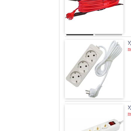
У
п
У
п