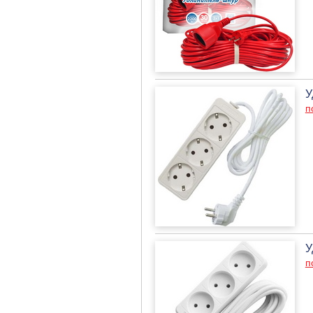
У
п
У
п