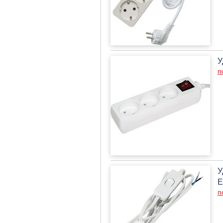
У
п
У
E
п