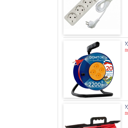
У
п
У
п