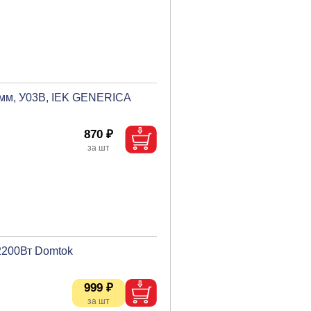
в.мм, У03В, IEK GENERICA
870 ₽
2200Вт Domtok
999 ₽