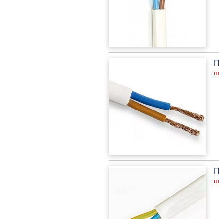
П
п
П
п