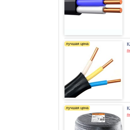
К
п
К
п