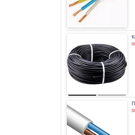
К
п
П
п