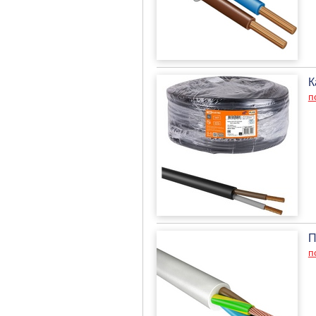
К
п
П
п