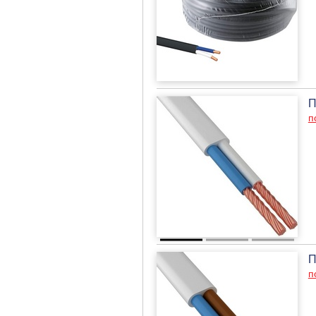
П
п
П
п