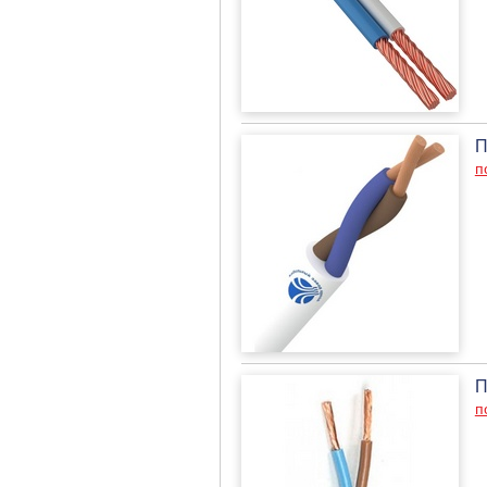
П
п
П
п