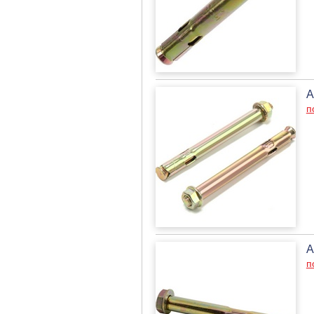
А
п
А
п