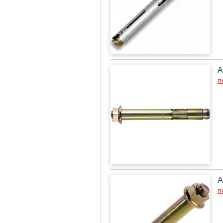
А
п
А
п