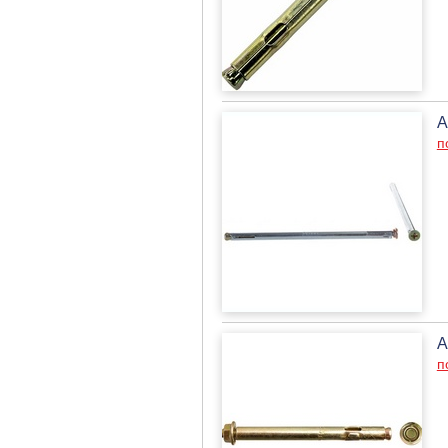
А
п
А
п