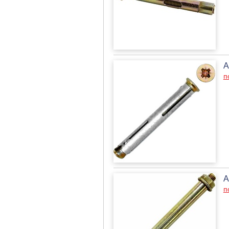
А
п
А
п