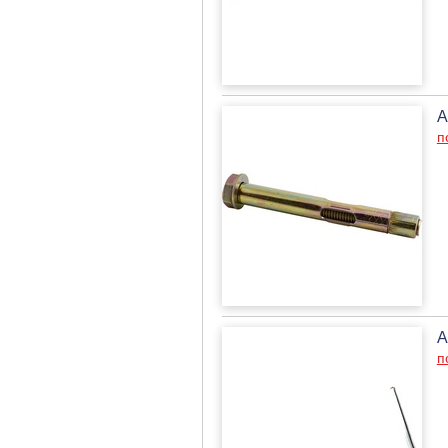
А
п
А
п