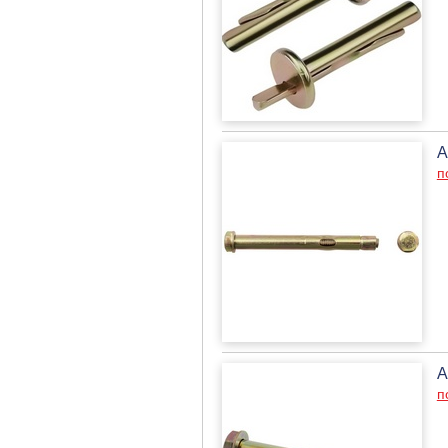
А
п
А
п