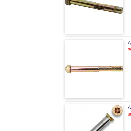
А
п
А
п