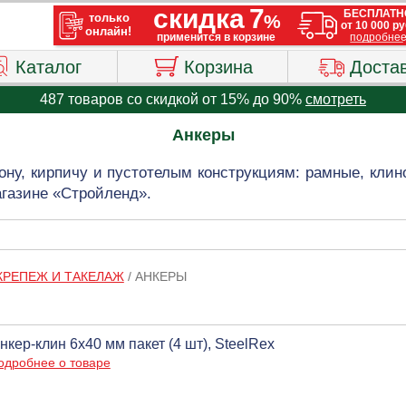
Каталог
Корзина
Доста
487 товаров со скидкой от 15% до 90%
смотреть
Анкеры
ону, кирпичу и пустотелым конструкциям: рамные, кли
агазине «Стройленд».
КРЕПЕЖ И ТАКЕЛАЖ
/
АНКЕРЫ
нкер-клин 6х40 мм пакет (4 шт), SteelRex
одробнее о товаре