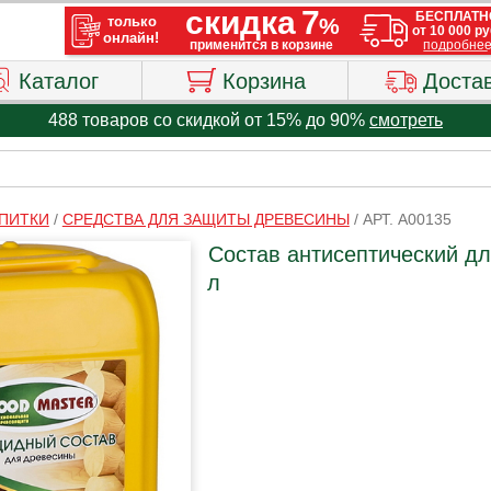
Каталог
Корзина
Доста
488 товаров со скидкой от 15% до 90%
смотреть
ПИТКИ
/
СРЕДСТВА ДЛЯ ЗАЩИТЫ ДРЕВЕСИНЫ
/
АРТ. A00135
Состав антисептический д
л