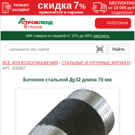
КАТЕГОРИИ
ГЛАЗОВ
489 товаров со скидкой от 15% до 90%
смотреть
ВСЕ ДЛЯ ВОДОСНАБЖЕНИЯ
/
СТАЛЬНЫЕ И ЧУГУННЫЕ ФИТИНГИ
/
АРТ. A00967
Бочонок стальной Ду32 длина 70 мм