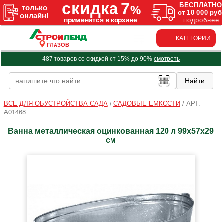
КАТЕГОРИИ
ГЛАЗОВ
487 товаров со скидкой от 15% до 90%
смотреть
ВСЕ ДЛЯ ОБУСТРОЙСТВА САДА
/
САДОВЫЕ ЕМКОСТИ
/
АРТ.
A01468
Ванна металлическая оцинкованная 120 л 99х57х29
см