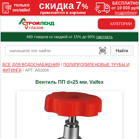
КАТЕГОРИИ
ГЛАЗОВ
489 товаров со скидкой от 15% до 90%
смотреть
ВСЕ ДЛЯ ВОДОСНАБЖЕНИЯ
/
ПОЛИПРОПИЛЕНОВЫЕ ТРУБЫ И
ФИТИНГИ
/
АРТ. A01604
Вентиль ПП d=25 мм, Valfex