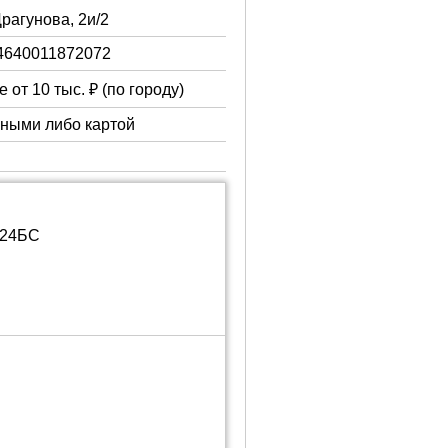
Драгунова, 2и/2
4640011872072
 от 10 тыс. ₽ (по городу)
чными либо картой
Н24БС