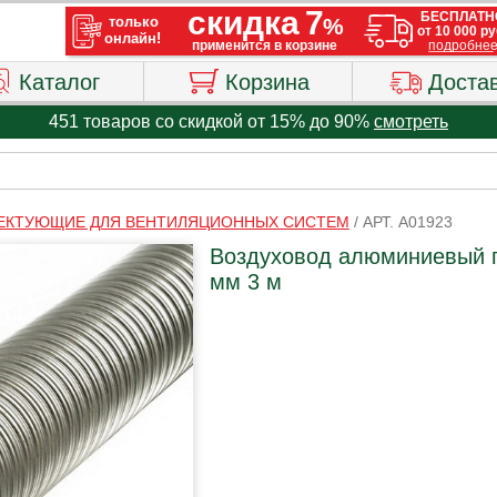
Каталог
Корзина
Доста
451 товаров со скидкой от 15% до 90%
смотреть
ЕКТУЮЩИЕ ДЛЯ ВЕНТИЛЯЦИОННЫХ СИСТЕМ
/
АРТ. A01923
Воздуховод алюминиевый 
мм 3 м