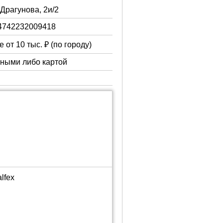
. Драгунова, 2и/2
4742232009418
 от 10 тыс. ₽ (по городу)
чными либо картой
lfex