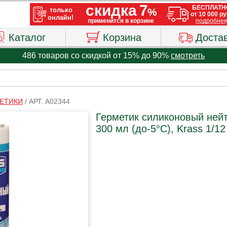
Каталог
Корзина
Доста
486 товаров со скидкой от 15% до 90%
смотреть
ЕТИКИ
/
АРТ. A02344
Герметик силиконовый ней
300 мл (до-5°C), Krass 1/12