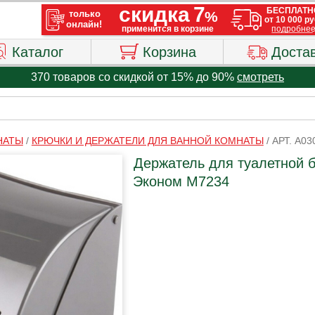
Каталог
Корзина
Доста
370 товаров со скидкой от 15% до 90%
смотреть
НАТЫ
/
КРЮЧКИ И ДЕРЖАТЕЛИ ДЛЯ ВАННОЙ КОМНАТЫ
/
АРТ. A03
Держатель для туалетной 
Эконом М7234