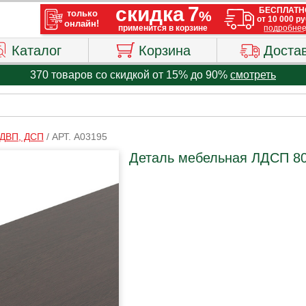
Каталог
Корзина
Доста
370 товаров со скидкой от 15% до 90%
смотреть
ДВП, ДСП
/
АРТ. A03195
Деталь мебельная ЛДСП 80