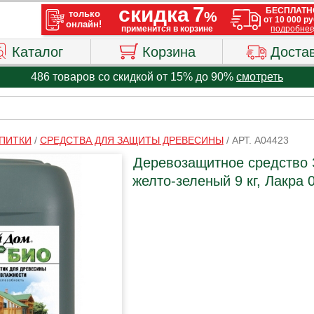
Каталог
Корзина
Доста
486 товаров со скидкой от 15% до 90%
смотреть
ПИТКИ
/
СРЕДСТВА ДЛЯ ЗАЩИТЫ ДРЕВЕСИНЫ
/
АРТ. A04423
Деревозащитное средство
желто-зеленый 9 кг, Лакра 