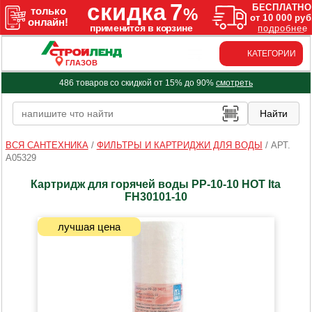
КАТЕГОРИИ
ГЛАЗОВ
486 товаров со скидкой от 15% до 90%
смотреть
ВСЯ САНТЕХНИКА
/
ФИЛЬТРЫ И КАРТРИДЖИ ДЛЯ ВОДЫ
/
АРТ.
A05329
Картридж для горячей воды РР-10-10 HOT Ita
FH30101-10