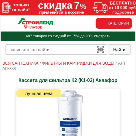
КАТЕГОРИИ
ГЛАЗОВ
487 товаров со скидкой от 15% до 90%
смотреть
ВСЯ САНТЕХНИКА
/
ФИЛЬТРЫ И КАРТРИДЖИ ДЛЯ ВОДЫ
/
АРТ.
A05358
Кассета для фильтра К2 (К1-02) Аквафор