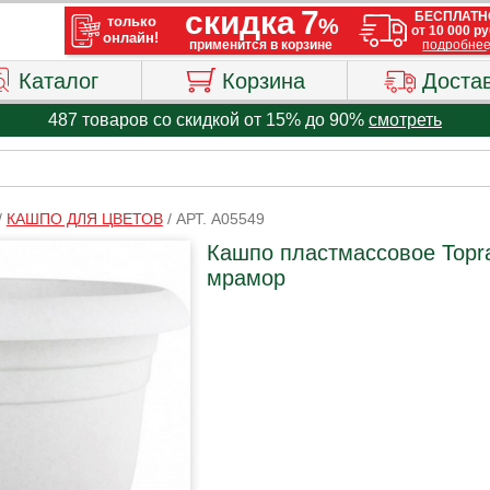
Каталог
Корзина
Доста
487 товаров со скидкой от 15% до 90%
смотреть
/
КАШПО ДЛЯ ЦВЕТОВ
/
АРТ. A05549
Кашпо пластмассовое Topra
мрамор