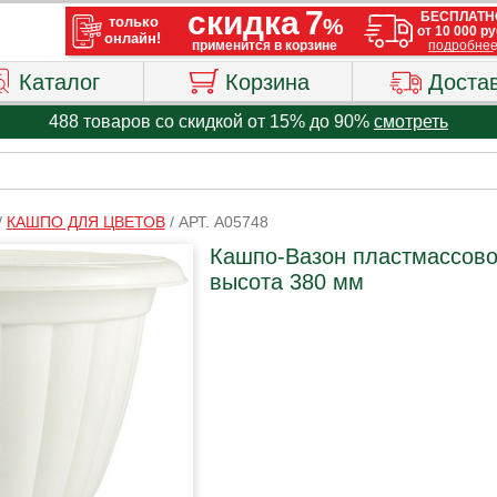
Каталог
Корзина
Доста
488 товаров со скидкой от 15% до 90%
смотреть
/
КАШПО ДЛЯ ЦВЕТОВ
/
АРТ. A05748
Кашпо-Вазон пластмассово
высота 380 мм