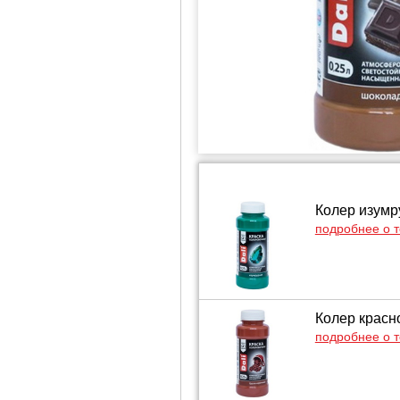
Колер изумру
подробнее о 
Колер красно
подробнее о 