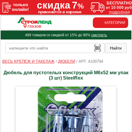
КАТЕГОРИИ
ГЛАЗОВ
489 товаров со скидкой от 15% до 90%
смотреть
ВЕСЬ КРЕПЕЖ И ТАКЕЛАЖ
/
ДЮБЕЛИ
/
АРТ. A100794
Дюбель для пустотелых конструкций М6х52 мм упак
(3 шт) SteelRex