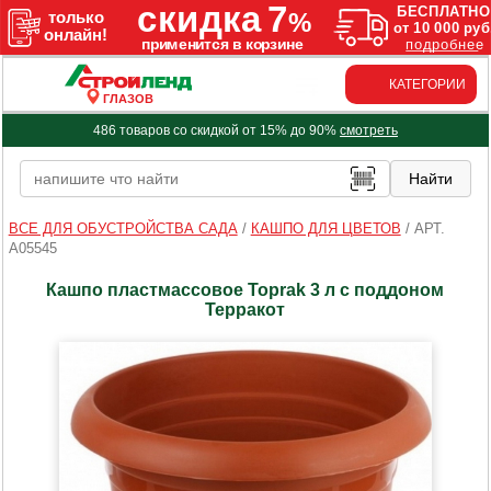
КАТЕГОРИИ
ГЛАЗОВ
486 товаров со скидкой от 15% до 90%
смотреть
ВСЕ ДЛЯ ОБУСТРОЙСТВА САДА
/
КАШПО ДЛЯ ЦВЕТОВ
/
АРТ.
A05545
Кашпо пластмассовое Toprak 3 л с поддоном
Терракот