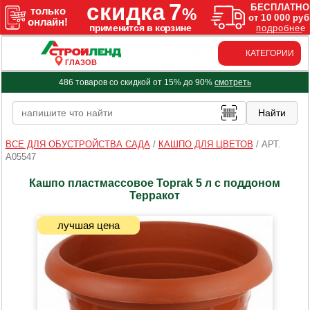
КАТЕГОРИИ
ГЛАЗОВ
486 товаров со скидкой от 15% до 90%
смотреть
ВСЕ ДЛЯ ОБУСТРОЙСТВА САДА
/
КАШПО ДЛЯ ЦВЕТОВ
/
АРТ.
A05547
Кашпо пластмассовое Toprak 5 л с поддоном
Терракот